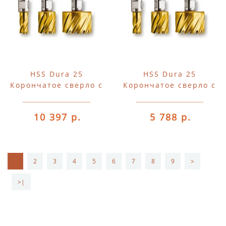
HSS Dura 25
HSS Dura 25
Корончатое сверло с
Корончатое сверло с
хвостовиком 3/4"
хвостовиком 3/4"
Weldon
Weldon
10 397 р.
5 788 р.
1
2
3
4
5
6
7
8
9
>
>|