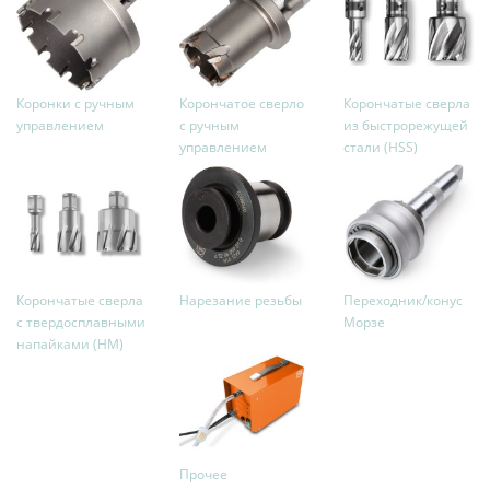
Коронки с ручным
Корончатое сверло
Корончатые сверла
управлением
с ручным
из быстрорежущей
управлением
стали (HSS)
Корончатые сверла
Нарезание резьбы
Переходник/конус
с твердосплавными
Морзе
напайками (HM)
Прочее