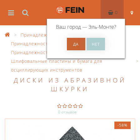
0
Ваш город —
Эль-Монте
?
Принадлежности
Принадлежности к осцил. инструменту
Принадлежности MultiMaster
Шлифовальные пластины и бумага для
осциллирующих инструментов
ДИСКИ ИЗ АБРАЗИВНОЙ
ШКУРКИ
0 отзывов
-58%