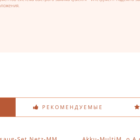
оложения.
РЕКОМЕНДУЕМЫЕ
saug-Set Netz-MM
Akku-MultiM. o.A.