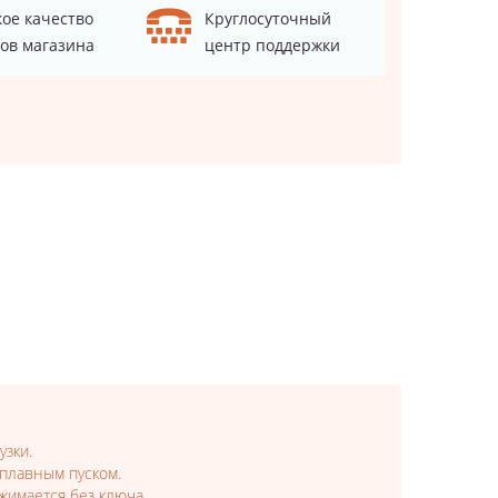
ое качество
Круглосуточный
ов магазина
центр поддержки
зки.
 плавным пуском.
имается без ключа.