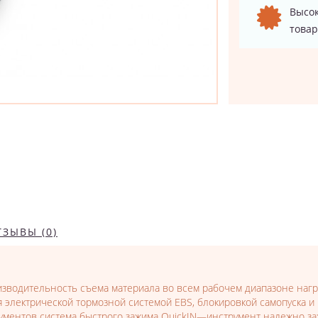
Высок
товар
ТЗЫВЫ (0)
зводительность съема материала во всем рабочем диапазоне нагру
 электрической тормозной системой EBS, блокировкой самопуска и
ментов система быстрого зажима QuickIN—инструмент надежно заж