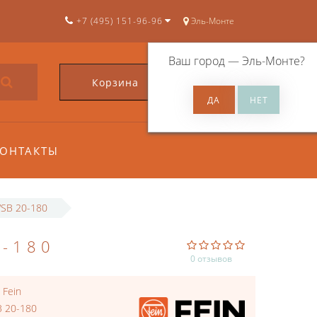
+7 (495) 151-96-96
Эль-Монте
Ваш город —
Эль-Монте
?
Корзина
0
ОНТАКТЫ
SB 20-180
-180
0 отзывов
:
Fein
 20-180