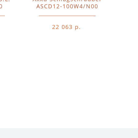
0
ASCD12-100W4/N00
o.A.o.
22 063 р.