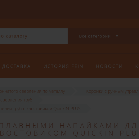
Все категории
ДОСТАВКА
ИСТОРИЯ FEIN
НОВОСТИ
К
рончатого сверления по металлу
Коронки с ручным управ
 сверления труб
ения труб с хвостовиком QuickIN-PLUS
СПЛАВНЫМИ НАПАЙКАМИ ДЛ
ХВОСТОВИКОМ QUICKIN-PLU