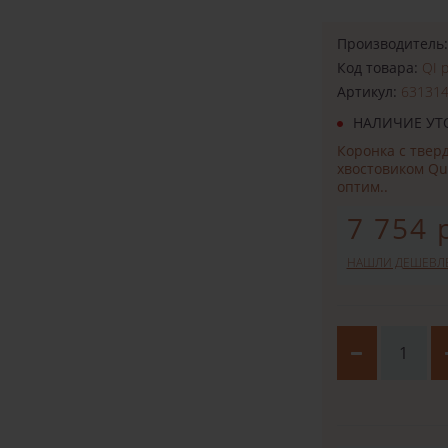
Производитель
Код товара:
QI p
Артикул:
63131
НАЛИЧИЕ УТ
Коронка с твер
хвостовиком Qu
оптим..
7 754 
НАШЛИ ДЕШЕВЛ