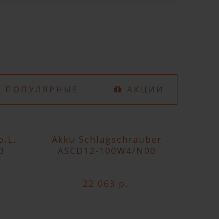
ne оплату и
ПОПУЛЯРНЫЕ
АКЦИИ
o.L.
Akku Schlagschrauber
D74
0
ASCD12-100W4/N00
o.A.o.
22 063 р.