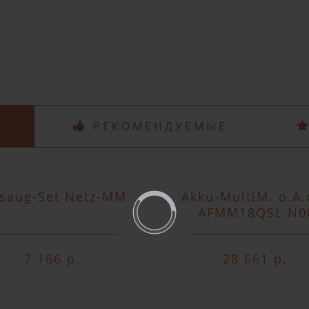
Специальные предложения!
Подпишись и получай бонусы.
ожете оплатить любым способом, включая onli
беспроцентную рассрочку!
В нашем магазине всегда актуальные цены!
РЕКОМЕНДУЕМЫЕ
saug-Set Netz-MM
Akku-MultiM. o.A.
AFMM18QSL N0
7 166 р.
28 661 р.