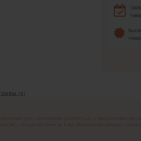
100%
това
Высок
товар
ТЗЫВЫ (0)
ДОБРО ПОЖАЛОВАТЬ!
сверления труб с хвостовиком QuickIN-PLUS, С твердосплавными н
ностях с толщиной стенки до 4 мм., Метрические размеры: глубина
Не упусти выгоду!