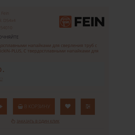
:
Fein
l. D54x4
454010
ОЧНЯЙТЕ
досплавными напайками для сверления труб с
ickIN-PLUS, С твердосплавными напайками для
р.
Е?
В КОРЗИНУ
ЗАКАЗАТЬ В ОДИН КЛИК