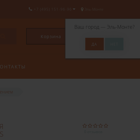
+7 (495) 151-96-96
Эль-Монте
Ваш город —
Эль-Монте
?
Корзина
0
ОНТАКТЫ
лением
Я
S
0 отзывов