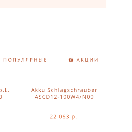
ПОПУЛЯРНЫЕ
АКЦИИ
o.L.
Akku Schlagschrauber
D74
0
ASCD12-100W4/N00
o.A.o.
22 063 р.