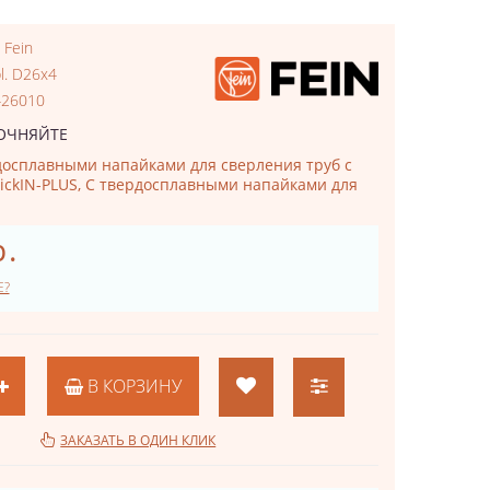
:
Fein
l. D26x4
426010
ОЧНЯЙТЕ
досплавными напайками для сверления труб с
ickIN-PLUS, С твердосплавными напайками для
р.
Е?
В КОРЗИНУ
ЗАКАЗАТЬ В ОДИН КЛИК