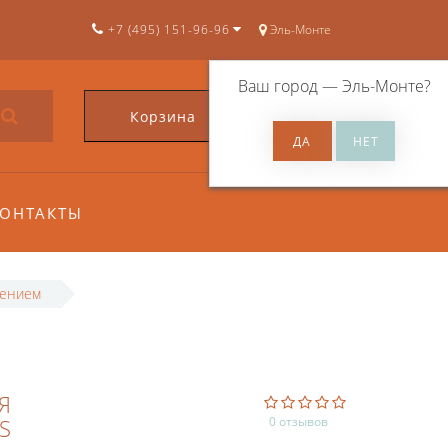
+7 (495) 151-96-96
Эль-Монте
Ваш город —
Эль-Монте
?
Корзина
0
ОНТАКТЫ
лением
Я
S
0 отзывов