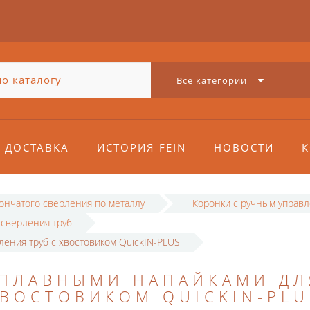
Все категории
ДОСТАВКА
ИСТОРИЯ FEIN
НОВОСТИ
К
рончатого сверления по металлу
Коронки с ручным управ
 сверления труб
ения труб с хвостовиком QuickIN-PLUS
СПЛАВНЫМИ НАПАЙКАМИ ДЛ
ХВОСТОВИКОМ QUICKIN-PLU