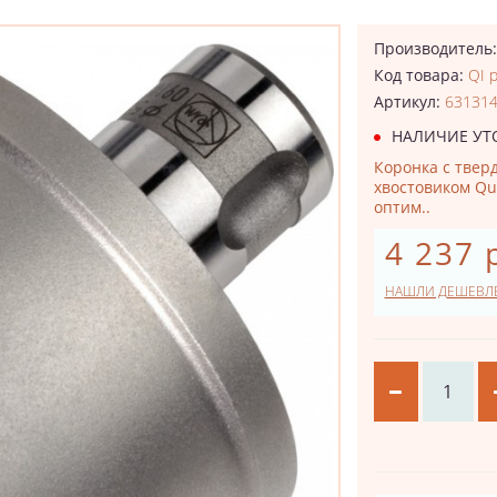
Производитель
Код товара:
QI p
Артикул:
63131
НАЛИЧИЕ УТ
Коронка с твер
хвостовиком Qu
оптим..
4 237 
НАШЛИ ДЕШЕВЛ