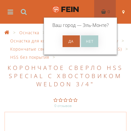
0
Ваш город —
Эль-Монте
?
Оснастка
Оснастка для корончатого сверления по металлу
Корончатые сверла из быстрорежущей стали (HSS)
HSS без покрытия
КОРОНЧАТОЕ СВЕРЛО HSS
SPECIAL С ХВОСТОВИКОМ
WELDON 3/4"
0 отзывов