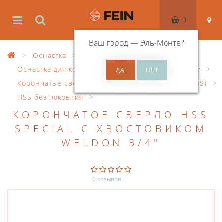
0
Ваш город —
Эль-Монте
?
Оснастка
Оснастка для корончатого сверления по металлу
Корончатые сверла из быстрорежущей стали (HSS)
HSS без покрытия
КОРОНЧАТОЕ СВЕРЛО HSS
SPECIAL С ХВОСТОВИКОМ
WELDON 3/4"
0 отзывов