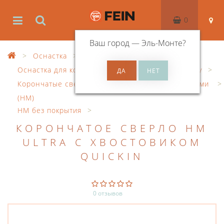
0
Ваш город —
Эль-Монте
?
Оснастка
Оснастка для корончатого сверления по металлу
Корончатые сверла с твердосплавными напайками
(HM)
HM без покрытия
КОРОНЧАТОЕ СВЕРЛО HM
ULTRA С ХВОСТОВИКОМ
QUICKIN
0 отзывов