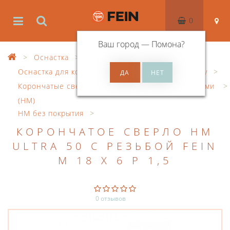
0
Ваш город —
Помона
?
Оснастка
Оснастка для корончатого сверления по металлу
Корончатые сверла с твердосплавными напайками
(HM)
HM без покрытия
КОРОНЧАТОЕ СВЕРЛО HM
ULTRA 50 С РЕЗЬБОЙ FEIN
M 18 X 6 P 1,5
0 отзывов