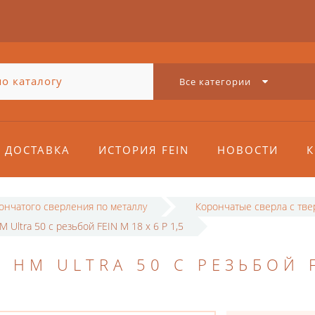
Все категории
ДОСТАВКА
ИСТОРИЯ FEIN
НОВОСТИ
К
рончатого сверления по металлу
Корончатые сверла с тв
 Ultra 50 с резьбой FEIN M 18 x 6 P 1,5
 HM ULTRA 50 С РЕЗЬБОЙ 