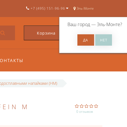
+7 (495) 151-96-96
Эль-Монте
Ваш город —
Эль-Монте
?
Корзина
0
ОНТАКТЫ
ердосплавными напайками (HM)
FEIN M
0 отзывов