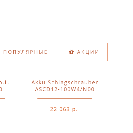
ПОПУЛЯРНЫЕ
АКЦИИ
o.L.
Akku Schlagschrauber
D74
0
ASCD12-100W4/N00
o.A.o.
22 063 р.