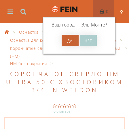
0
Ваш город —
Эль-Монте
?
Оснастка
Оснастка для корончатого сверления по металлу
Корончатые сверла с твердосплавными напайками
(HM)
HM без покрытия
КОРОНЧАТОЕ СВЕРЛО HM
ULTRA 50 С ХВОСТОВИКОМ
3/4 IN WELDON
0 отзывов