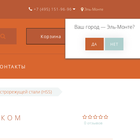
+7 (495) 151-96-96
Эль-Монте
Ваш город —
Эль-Монте
?
Корзина
0
ОНТАКТЫ
строрежущей стали (HSS)
ИКОМ
0 отзывов