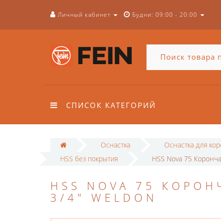
Личный кабинет
Будни: 09:00 - 20:00
СПИСОК КАТЕГОРИЙ
Оснастка
Оснастка для ко
HSS без покрытия
HSS Nova 75 Коронча
HSS NOVA 75 КОРОН
3/4" WELDON