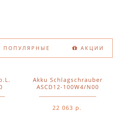
ПОПУЛЯРНЫЕ
АКЦИИ
o.L.
Akku Schlagschrauber
D74
0
ASCD12-100W4/N00
o.A.o.
22 063 р.