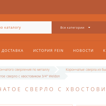
Все категории
ДОСТАВКА
ИСТОРИЯ FEIN
НОВОСТИ
К
рончатого сверления по металлу
Корончатые сверла из бы
тое сверло с хвостовиком 3/4" Weldon
ЧАТОЕ СВЕРЛО С ХВОСТОВ