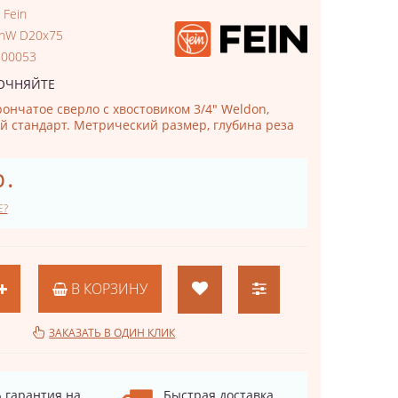
:
Fein
inW D20x75
200053
ОЧНЯЙТЕ
ончатое сверло с хвостовиком 3/4" Weldon,
 стандарт. Метрический размер, глубина реза
р.
Е?
В КОРЗИНУ
ЗАКАЗАТЬ В ОДИН КЛИК
 гарантия на
Быстрая доставка