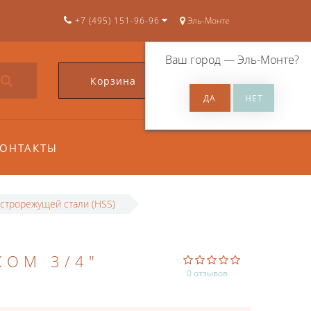
+7 (495) 151-96-96
Эль-Монте
Ваш город —
Эль-Монте
?
Корзина
0
ОНТАКТЫ
строрежущей стали (HSS)
КОМ 3/4"
0 отзывов