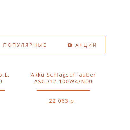
ПОПУЛЯРНЫЕ
АКЦИИ
o.L.
Akku Schlagschrauber
D74
0
ASCD12-100W4/N00
o.A.o.
22 063 р.