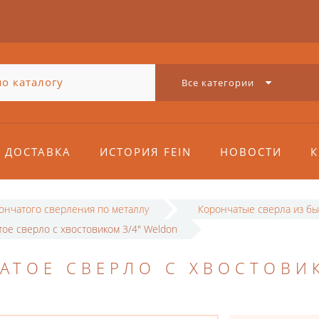
Все категории
ДОСТАВКА
ИСТОРИЯ FEIN
НОВОСТИ
К
рончатого сверления по металлу
Корончатые сверла из бы
ое сверло с хвостовиком 3/4" Weldon
АТОЕ СВЕРЛО С ХВОСТОВИ