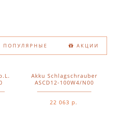
ПОПУЛЯРНЫЕ
АКЦИИ
o.L.
Akku Schlagschrauber
D74
0
ASCD12-100W4/N00
o.A.o.
22 063 р.