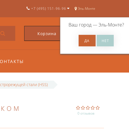
+7 (495) 151-96-96
Эль-Монте
Ваш город —
Эль-Монте
?
Корзина
0
ОНТАКТЫ
строрежущей стали (HSS)
ИКОМ
0 отзывов