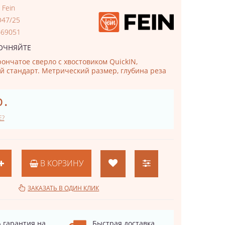
:
Fein
D47/25
469051
ОЧНЯЙТЕ
ончатое сверло с хвостовиком QuickIN,
 стандарт. Метрический размер, глубина реза
р.
Е?
В КОРЗИНУ
ЗАКАЗАТЬ В ОДИН КЛИК
 гарантия на
Быстрая доставка