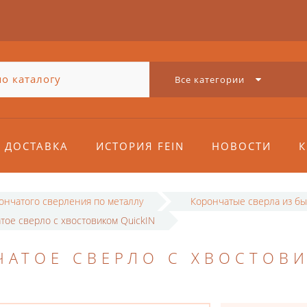
Все категории
ДОСТАВКА
ИСТОРИЯ FEIN
НОВОСТИ
К
рончатого сверления по металлу
Корончатые сверла из бы
тое сверло с хвостовиком QuickIN
ЧАТОЕ СВЕРЛО С ХВОСТОВ