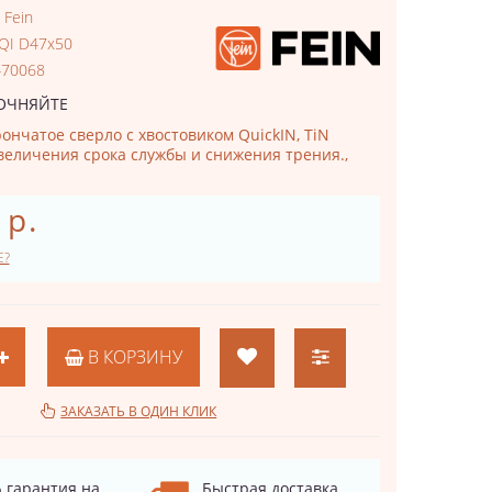
:
Fein
 QI D47x50
470068
ОЧНЯЙТЕ
ончатое сверло с хвостовиком QuickIN, TiN
величения срока службы и снижения трения.,
 р.
Е?
В КОРЗИНУ
ЗАКАЗАТЬ В ОДИН КЛИК
 гарантия на
Быстрая доставка