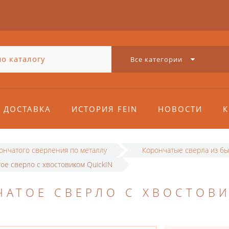
Все категории
ДОСТАВКА
ИСТОРИЯ FEIN
НОВОСТИ
К
рончатого сверления по металлу
Корончатые сверла из бы
ое сверло с хвостовиком QuickIN
ЧАТОЕ СВЕРЛО С ХВОСТОВ