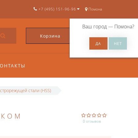
+7 (495) 151-96-96
Помона
Ваш город —
Помона
?
Корзина
0
ОНТАКТЫ
строрежущей стали (HSS)
ИКОМ
0 отзывов