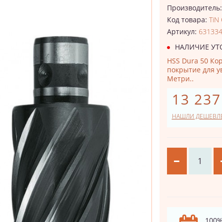
Производитель
Код товара:
TiN
Артикул:
63133
НАЛИЧИЕ УТ
HSS Dura 50 Кор
покрытие для у
Метри..
13 237
НАШЛИ ДЕШЕВЛ
100%