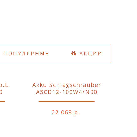
ПОПУЛЯРНЫЕ
АКЦИИ
o.L.
Akku Schlagschrauber
D74
0
ASCD12-100W4/N00
o.A.o.
22 063 р.