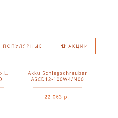
ПОПУЛЯРНЫЕ
АКЦИИ
o.L.
Akku Schlagschrauber
D74
0
ASCD12-100W4/N00
o.A.o.
22 063 р.