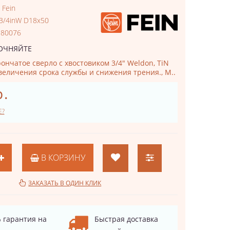
:
Fein
 3/4inW D18x50
180076
ОЧНЯЙТЕ
ончатое сверло с хвостовиком 3/4" Weldon, TiN
величения срока службы и снижения трения., М..
р.
Е?
В КОРЗИНУ
ЗАКАЗАТЬ В ОДИН КЛИК
 гарантия на
Быстрая доставка