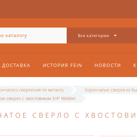
Все категории
ДОСТАВКА
ИСТОРИЯ FEIN
НОВОСТИ
К
рончатого сверления по металлу
Корончатые сверла из бы
ое сверло с хвостовиком 3/4" Weldon
ЧАТОЕ СВЕРЛО С ХВОСТОВ