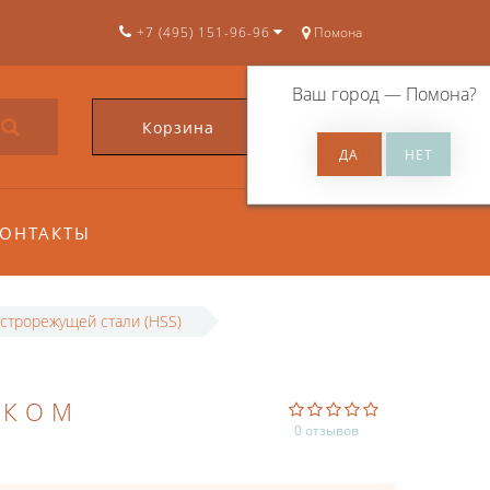
+7 (495) 151-96-96
Помона
Ваш город —
Помона
?
Корзина
0
ОНТАКТЫ
строрежущей стали (HSS)
ИКОМ
0 отзывов