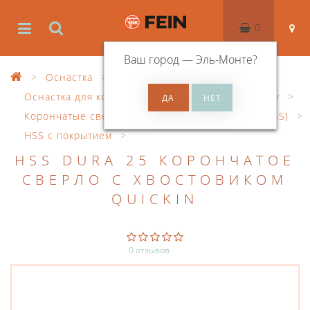
0
Ваш город —
Эль-Монте
?
Оснастка
Оснастка для корончатого сверления по металлу
Корончатые сверла из быстрорежущей стали (HSS)
HSS с покрытием
HSS DURA 25 КОРОНЧАТОЕ
СВЕРЛО С ХВОСТОВИКОМ
QUICKIN
0 отзывов