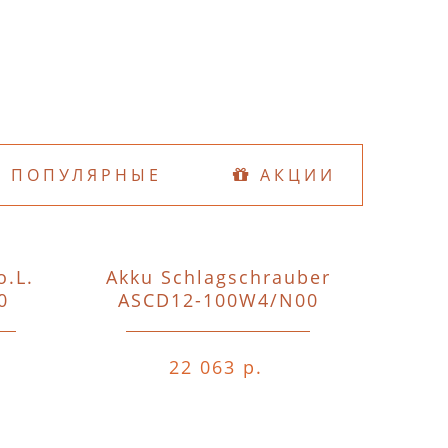
ПОПУЛЯРНЫЕ
АКЦИИ
o.L.
Akku Schlagschrauber
D74
0
ASCD12-100W4/N00
o.A.o.
22 063 р.