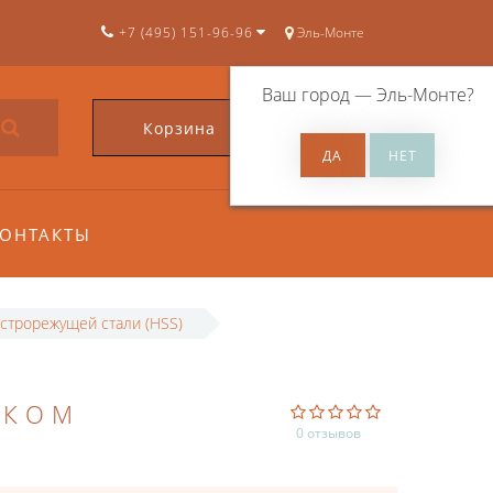
+7 (495) 151-96-96
Эль-Монте
Ваш город —
Эль-Монте
?
Корзина
0
ОНТАКТЫ
строрежущей стали (HSS)
ИКОМ
0 отзывов