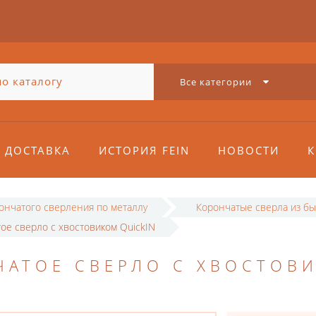
Все категории
ДОСТАВКА
ИСТОРИЯ FEIN
НОВОСТИ
К
рончатого сверления по металлу
Корончатые сверла из бы
ое сверло с хвостовиком QuickIN
ЧАТОЕ СВЕРЛО С ХВОСТОВ