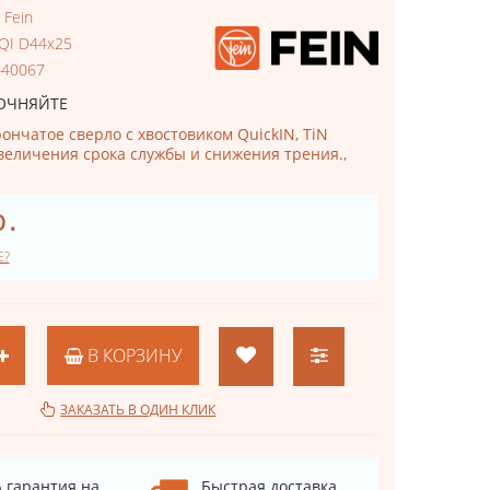
:
Fein
 QI D44x25
440067
ОЧНЯЙТЕ
ончатое сверло с хвостовиком QuickIN, TiN
величения срока службы и снижения трения.,
р.
Е?
В КОРЗИНУ
ЗАКАЗАТЬ В ОДИН КЛИК
 гарантия на
Быстрая доставка