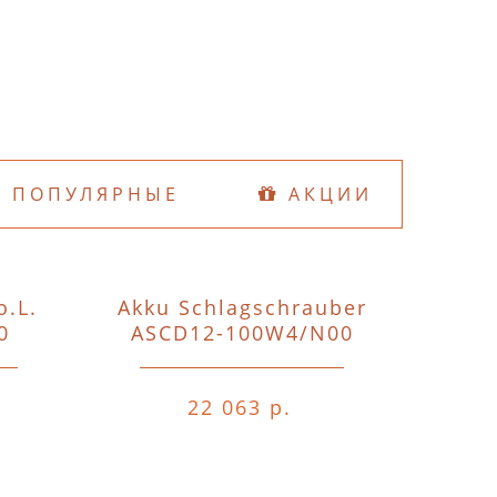
ПОПУЛЯРНЫЕ
АКЦИИ
o.L.
Akku Schlagschrauber
D74
0
ASCD12-100W4/N00
o.A.o.
22 063 р.