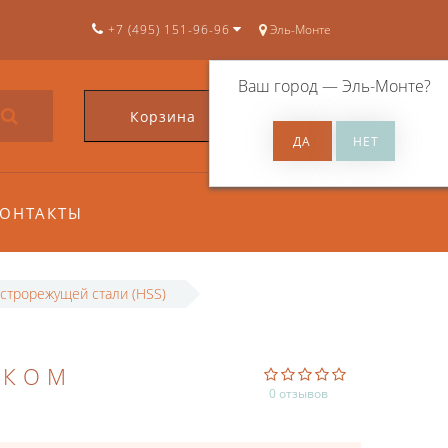
+7 (495) 151-96-96
Эль-Монте
Ваш город —
Эль-Монте
?
Корзина
0
ОНТАКТЫ
строрежущей стали (HSS)
ИКОМ
0 отзывов