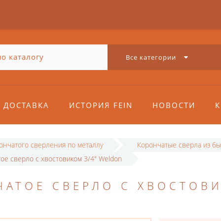
Все категории
ДОСТАВКА
ИСТОРИЯ FEIN
НОВОСТИ
К
рончатого сверления по металлу
Корончатые сверла из бы
ое сверло с хвостовиком 3/4" Weldon
ЧАТОЕ СВЕРЛО С ХВОСТОВ