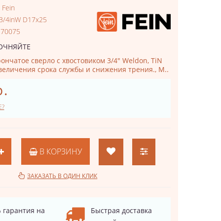
:
Fein
 3/4inW D17x25
170075
ОЧНЯЙТЕ
ончатое сверло с хвостовиком 3/4" Weldon, TiN
величения срока службы и снижения трения., М..
р.
Е?
В КОРЗИНУ
ЗАКАЗАТЬ В ОДИН КЛИК
 гарантия на
Быстрая доставка