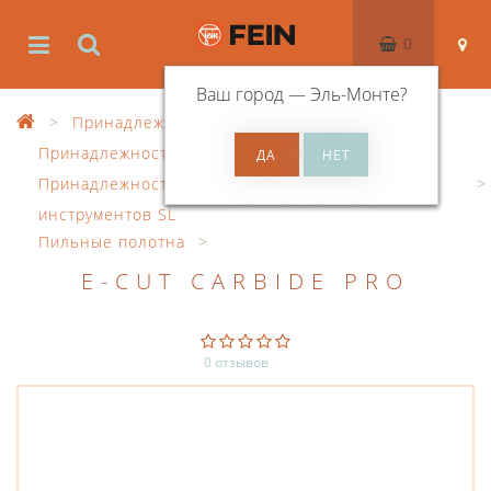
0
Ваш город —
Эль-Монте
?
Принадлежности
Принадлежности к осцил. инструменту
Принадлежности для осциллирующих
инструментов SL
Пильные полотна
E-CUT CARBIDE PRO
0 отзывов