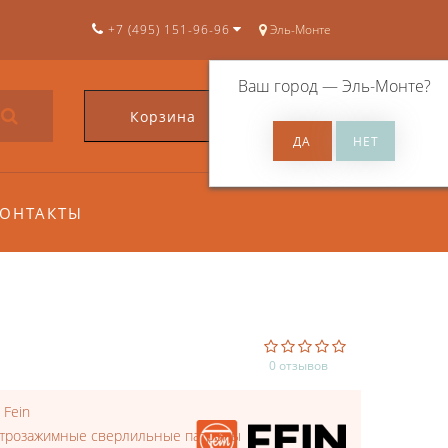
+7 (495) 151-96-96
Эль-Монте
Ваш город —
Эль-Монте
?
Корзина
0
ОНТАКТЫ
0 отзывов
:
Fein
трозажимные сверлильные патроны