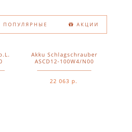
ПОПУЛЯРНЫЕ
АКЦИИ
o.L.
Akku Schlagschrauber
D74
0
ASCD12-100W4/N00
o.A.o.
22 063 р.