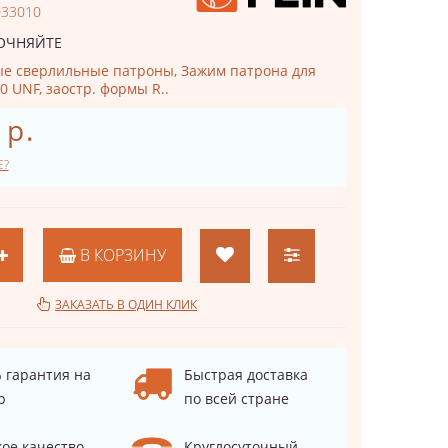
033010
ОЧНЯЙТЕ
е сверлильные патроны, Зажим патрона для
20 UNF, заостр. формы R..
 р.
Е?
В КОРЗИНУ
ЗАКАЗАТЬ В ОДИН КЛИК
 гарантия на
Быстрая доставка
р
по всей стране
ое качество
Круглосуточный