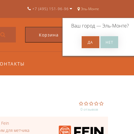
+7 (495) 151-96-96
Эль-Монте
Ваш город —
Эль-Монте
?
Корзина
0
ОНТАКТЫ
0 отзывов
:
Fein
им для метчика