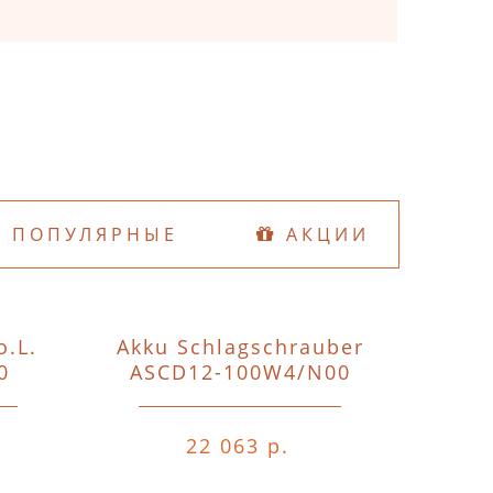
ПОПУЛЯРНЫЕ
АКЦИИ
o.L.
Akku Schlagschrauber
D74
0
ASCD12-100W4/N00
o.A.o.
22 063 р.