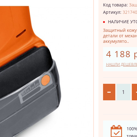
Код товара:
Защ
Артикул:
32174
НАЛИЧИЕ УТ
Защитный кожух
детали от меха
аккумулято..
4 188 
НАШЛИ ДЕШЕВЛ
100%
това