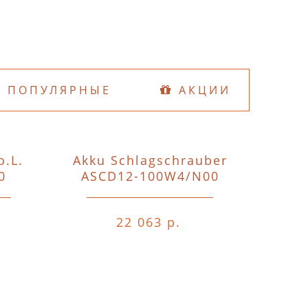
ПОПУЛЯРНЫЕ
АКЦИИ
o.L.
Akku Schlagschrauber
D74
0
ASCD12-100W4/N00
o.A.o.
22 063 р.