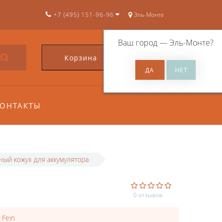
+7 (495) 151-96-96
Эль-Монте
Ваш город —
Эль-Монте
?
Корзина
0
ОНТАКТЫ
ый кожух для аккумулятора
0 отзывов
:
Fein