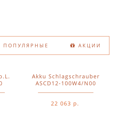
ПОПУЛЯРНЫЕ
АКЦИИ
o.L.
Akku Schlagschrauber
D74
0
ASCD12-100W4/N00
o.A.o.
22 063 р.