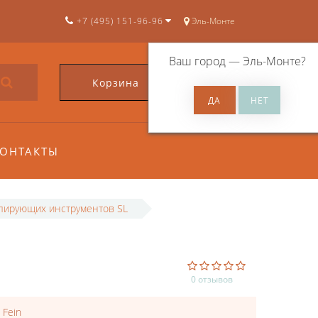
+7 (495) 151-96-96
Эль-Монте
Ваш город —
Эль-Монте
?
Корзина
0
ОНТАКТЫ
лирующих инструментов SL
0 отзывов
:
Fein