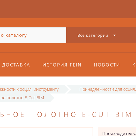
Все категории
ДОСТАВКА
ИСТОРИЯ FEIN
НОВОСТИ
К
жности к осцил. инструменту
Принадлежности для осцил
ое полотно E-Cut BIM
ЬНОЕ ПОЛОТНО E-CUT BIM
Производитель