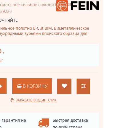
окоточное пильное полотно E-Cut BIM
229220
ОЧНЯЙТЕ
ильное полотно E-Cut BIM, Биметаллическое
вухрядными зубьями японского образца для
р.
Е?
В КОРЗИНУ
ЗАКАЗАТЬ В ОДИН КЛИК
 гарантия на
Быстрая доставка
р
по всей стране