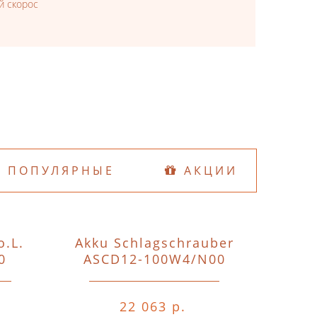
й скорос
ПОПУЛЯРНЫЕ
АКЦИИ
o.L.
Akku Schlagschrauber
D74
0
ASCD12-100W4/N00
o.A.o.
22 063 р.