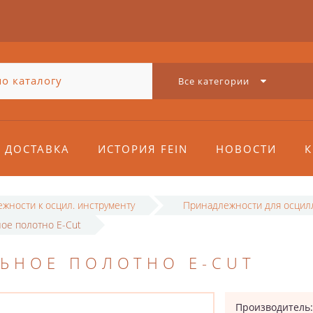
Все категории
ДОСТАВКА
ИСТОРИЯ FEIN
НОВОСТИ
К
жности к осцил. инструменту
Принадлежности для осцил
ое полотно E-Cut
ЬНОЕ ПОЛОТНО E-CUT
Производитель