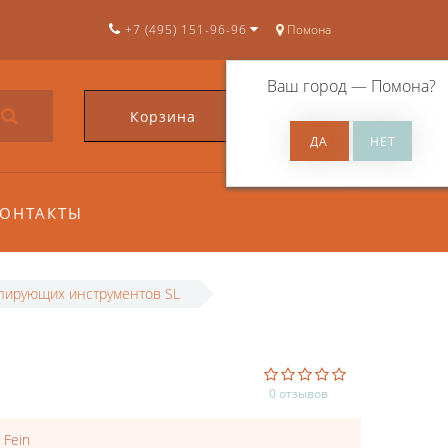
+7 (495) 151-96-96
Помона
Ваш город —
Помона
?
Корзина
0
ОНТАКТЫ
лирующих инструментов SL
0 отзывов
:
Fein