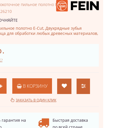
окоточное пильное полотно E-Cut
126210
ОЧНЯЙТЕ
ильное полотно E-Cut, Двухрядные зубья
зца для обработки любых древесных материалов,
р.
Е?
В КОРЗИНУ
ЗАКАЗАТЬ В ОДИН КЛИК
 гарантия на
Быстрая доставка
р
по всей стране