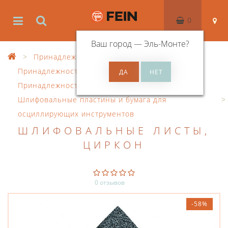
0
Ваш город —
Эль-Монте
?
Принадлежности
Принадлежности к осцил. инструменту
Принадлежности MultiMaster
Шлифовальные пластины и бумага для
осциллирующих инструментов
ШЛИФОВАЛЬНЫЕ ЛИСТЫ,
ЦИРКОН
0 отзывов
-58%