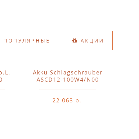
ПОПУЛЯРНЫЕ
АКЦИИ
o.L.
Akku Schlagschrauber
D74
0
ASCD12-100W4/N00
o.A.o.
22 063 р.