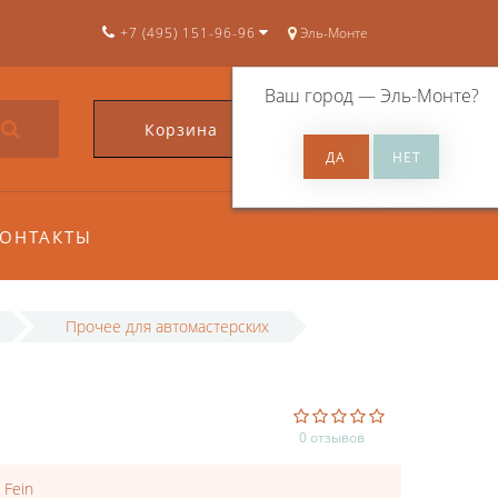
+7 (495) 151-96-96
Эль-Монте
Ваш город —
Эль-Монте
?
Корзина
0
ОНТАКТЫ
Прочее для автомастерских
0 отзывов
:
Fein