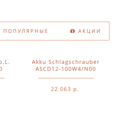
ПОПУЛЯРНЫЕ
АКЦИИ
o.L.
Akku Schlagschrauber
D74
0
ASCD12-100W4/N00
o.A.o.
22 063 р.