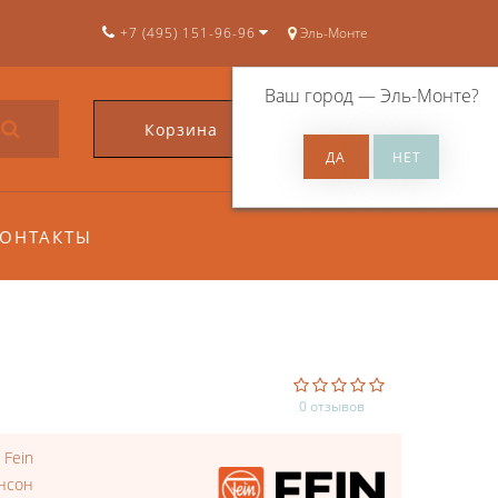
+7 (495) 151-96-96
Эль-Монте
Ваш город —
Эль-Монте
?
Корзина
0
ОНТАКТЫ
0 отзывов
:
Fein
нсон