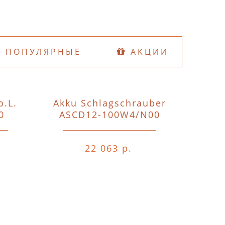
ПОПУЛЯРНЫЕ
АКЦИИ
o.L.
Akku Schlagschrauber
D74
0
ASCD12-100W4/N00
o.A.o.
22 063 р.