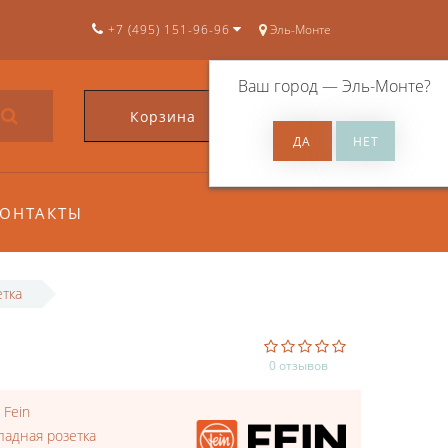
+7 (495) 151-96-96
Эль-Монте
Ваш город —
Эль-Монте
?
Корзина
0
ОНТАКТЫ
етка
0 отзывов
:
Fein
ладная розетка