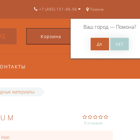
+7 (495) 151-96-96
Помона
Ваш город —
Помона
?
Корзина
0
ОНТАКТЫ
одные материалы
IUM
0 отзывов
:
Fein