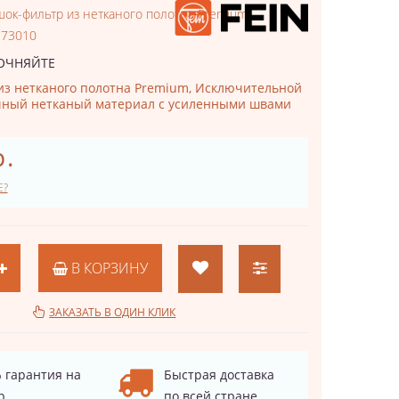
ок-фильтр из нетканого полотна Premium
273010
ОЧНЯЙТЕ
з нетканого полотна Premium, Исключительной
чный нетканый материал с усиленными швами
р.
Е?
В КОРЗИНУ
ЗАКАЗАТЬ В ОДИН КЛИК
 гарантия на
Быстрая доставка
р
по всей стране