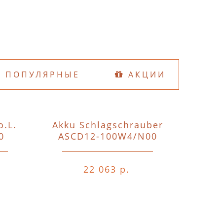
ПОПУЛЯРНЫЕ
АКЦИИ
o.L.
Akku Schlagschrauber
D74
0
ASCD12-100W4/N00
o.A.o.
22 063 р.