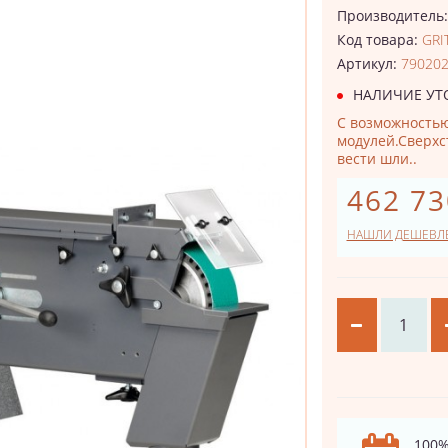
Производитель
Код товара:
GRI
Артикул:
79020
НАЛИЧИЕ УТ
С возможность
модулей.Сверхс
вести шли..
462 73
НАШЛИ ДЕШЕВЛ
100%