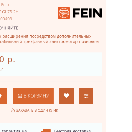
:
Fein
T GI 75 2H
200403
ОЧНЯЙТЕ
ю расширения посредством дополнительных
табильный трехфазный электромотор позволяет
0 р.
Е?
В КОРЗИНУ
ЗАКАЗАТЬ В ОДИН КЛИК
 гарантия на
Быстрая доставка