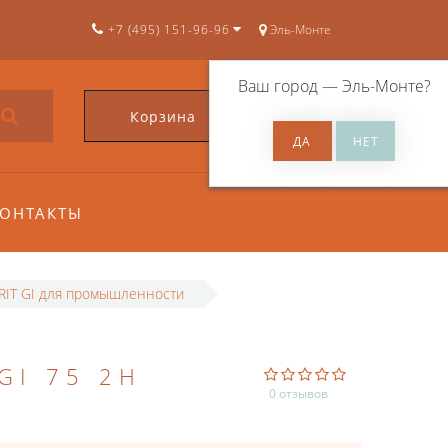
+7 (495) 151-96-96
Эль-Монте
Ваш город —
Эль-Монте
?
Корзина
0
ОНТАКТЫ
RIT GI для промышленности
GI 75 2H
0 отзывов