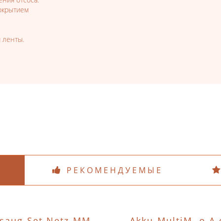
окрытием
 ленты.
РЕКОМЕНДУЕМЫЕ
saug-Set Netz-MM
Akku-MultiM. o.A.