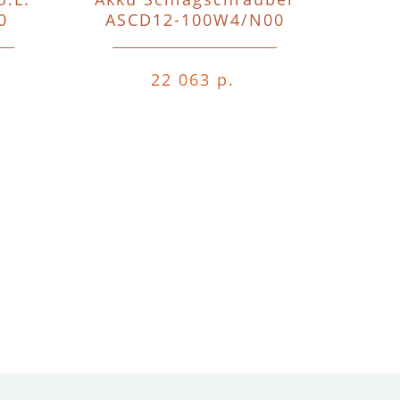
0
ASCD12-100W4/N00
o.A.o.
22 063 р.