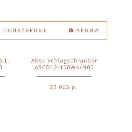
ПОПУЛЯРНЫЕ
АКЦИИ
o.L.
Akku Schlagschrauber
D74
0
ASCD12-100W4/N00
o.A.o.
22 063 р.