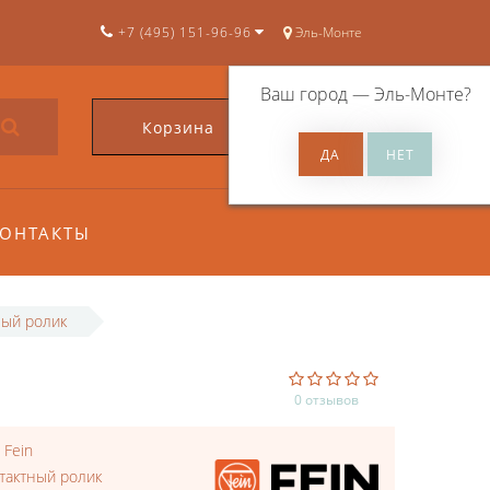
+7 (495) 151-96-96
Эль-Монте
Ваш город —
Эль-Монте
?
Корзина
0
ОНТАКТЫ
ный ролик
0 отзывов
:
Fein
тактный ролик