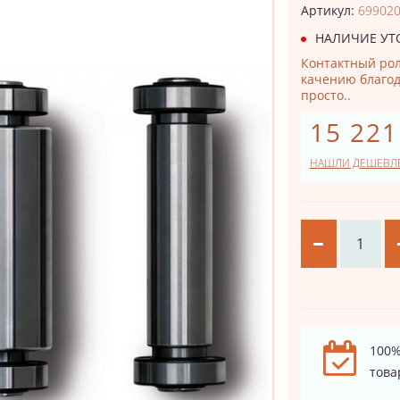
Артикул:
69902
НАЛИЧИЕ УТ
Контактный рол
качению благо
просто..
15 221
НАШЛИ ДЕШЕВЛ
100%
това