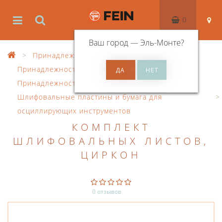
0
Ваш город —
Эль-Монте
?
Принадлежности
Принадлежности к осцил. инструменту
Принадлежности MultiMaster
Шлифовальные пластины и бумага для
осциллирующих инструментов
КОМПЛЕКТ
ШЛИФОВАЛЬНЫХ ЛИСТОВ,
ЦИРКОН
0 отзывов