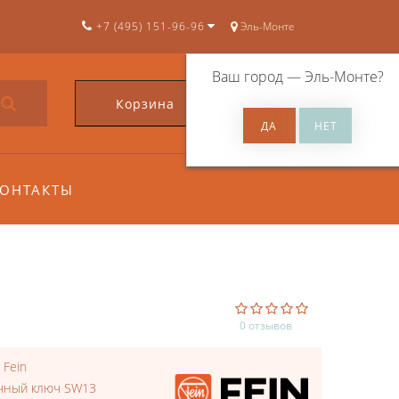
+7 (495) 151-96-96
Эль-Монте
Ваш город —
Эль-Монте
?
Корзина
0
ОНТАКТЫ
0 отзывов
:
Fein
чный ключ SW13