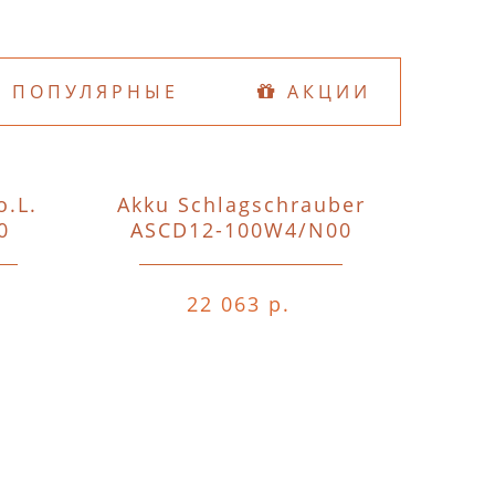
ПОПУЛЯРНЫЕ
АКЦИИ
o.L.
Akku Schlagschrauber
D74
0
ASCD12-100W4/N00
o.A.o.
22 063 р.