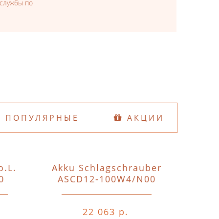
 службы по
ПОПУЛЯРНЫЕ
АКЦИИ
o.L.
Akku Schlagschrauber
D74
0
ASCD12-100W4/N00
o.A.o.
22 063 р.