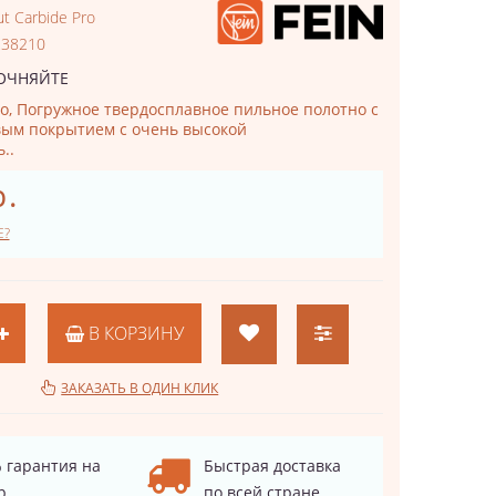
t Carbide Pro
238210
ОЧНЯЙТЕ
ro, Погружное твердосплавное пильное полотно с
ым покрытием с очень высокой
..
р.
Е?
В КОРЗИНУ
ЗАКАЗАТЬ В ОДИН КЛИК
 гарантия на
Быстрая доставка
р
по всей стране