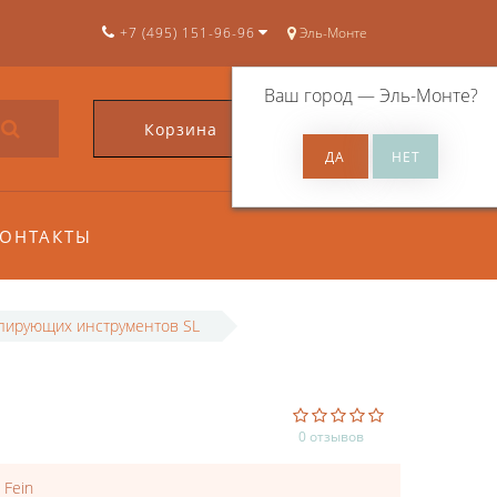
+7 (495) 151-96-96
Эль-Монте
Ваш город —
Эль-Монте
?
Корзина
0
ОНТАКТЫ
лирующих инструментов SL
0 отзывов
:
Fein