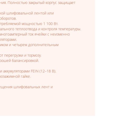
ния. Полностью закрытый корпус защищает
нной шлифовальной лентой или
оборотов.
требляемой мощностью 1 100 Вт.
льного теплоотвода и контроля температуры.
многоамперный ток ячейки с неизменно
ляторами.
пником и четырем дополнительным
т перегрузки и тормозу.
хорошей балансировкой.
аккумуляторами FEIN (12–18 В).
розажимной гайке.
мещения шлифовальных лент и