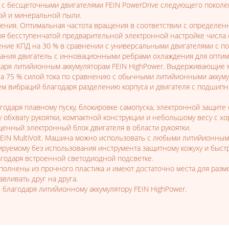
ы с бесщеточными двигателями FEIN PowerDrive следующего поколе
ой и минеральной пыли.
ния. Оптимальная частота вращения в соответствии с определе
я бесступенчатой предварительной электронной настройке числа 
ние КПД на 30 % в сравнении с универсальными двигателями с по
ания двигатель с инновационными ребрами охлаждения для оптима
даря литийионным аккумуляторам FEIN HighPower. Выдерживающие 
а 75 % силой тока по сравнению с обычными литийионными аккуму
нем вибраций благодаря разделению корпуса и двигателя с подши
одаря плавному пуску, блокировке самопуска, электронной защите о
у обхвату рукоятки, компактной конструкции и небольшому весу с 
ный электронный блок двигателя в области рукоятки.
EIN MultiVolt. Машина можно использовать с любыми литийионными 
ируемому без использования инструмента защитному кожуху и быст
годаря встроенной светодиодной подсветке.
полнены из прочного пластика и имеют достаточно места для раз
вливать друг на друга.
благодаря литийионному аккумулятору FEIN HighPower.