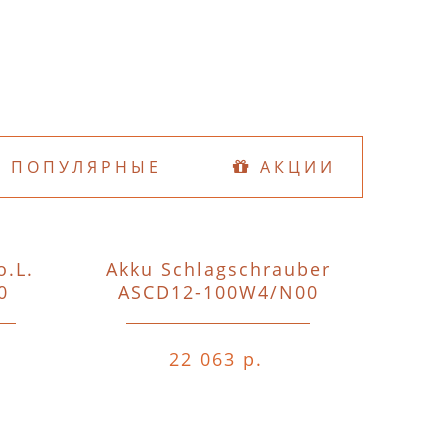
ПОПУЛЯРНЫЕ
АКЦИИ
o.L.
Akku Schlagschrauber
D74
0
ASCD12-100W4/N00
o.A.o.
22 063 р.